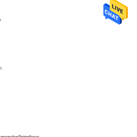
%
m
ypropylenSpinnfaser.