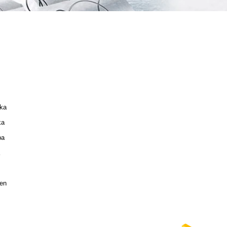
ka
ka
pa
en