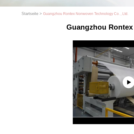
Startseite
>
Guangzhou Rontex Nonwoven Technology Co. , Ltd.
Guangzhou Rontex 