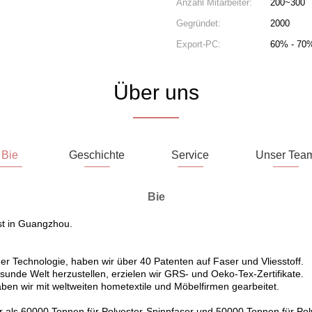
Anzahl Mitarbeiter:
200~300
Gegründet:
2000
Export-PC:
60% - 70
Über uns
Bie
Geschichte
Service
Unser Tea
Bie
st in Guangzhou.
er Technologie, haben wir über 40 Patenten auf Faser und Vliesstoff.
sunde Welt herzustellen, erzielen wir GRS- und Oeko-Tex-Zertifikate.
ben wir mit weltweiten hometextile und Möbelfirmen gearbeitet.
r als 60000 Tonnen für Polyester-Spinnfaser und 50000 Tonnen für Pol