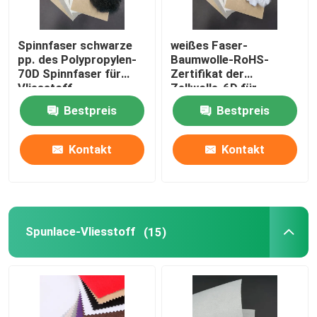
Spinnfaser schwarze
weißes Faser-
pp. des Polypropylen-
Baumwolle-RoHS-
70D Spinnfaser für
Zertifikat der
Vliesstoff
Zellwolle-6D für
Teppich
Bestpreis
Bestpreis
Kontakt
Kontakt
Spunlace-Vliesstoff
(15)