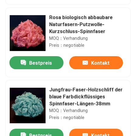
Rosa biologisch abbaubare
Naturfasern-Putzwolle-
Kurzschluss-Spinnfaser
MOQ：Verhandlung
Preis：negotiable
Bestpreis
Kontakt
Jungfrau-Faser-Holzschliff der
Startseite
blaue Farbdickflüssiges
Spinnfaser-Längen-38mm
MOQ：Verhandlung
Produkte
Preis：negotiable
Über uns
Bestpreis
Kontakt