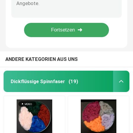
Kunden-Logo Microfiber Terry Towel Universals-Putztuch für Badezimmer
Extrem dauerhaftes Glasgewebe des Microfiber-Putztuch-GRS Microfiber
Spunlace-Vliesstoff
Gelber Stoff Microfiber Terry Cloth Magic Window Cleaning für Fahrzeuge
Langlebiger freier Microfiber Veloursleder-Stoff Microfiber-Putztuch Sreak
Akustik aus Polyesterfaser
Globale aufbereitete synthetische Spinnfaser-verfügbare Farb-Polyester-Platte
Farbige Polyesterfaser
ANDERE KATEGORIEN AUS UNS
Flammhemmender Polyester
Dickflüssige Spinnfaser
(19)
Hohler konjugierter Siliconized-Polyester
Hohle konjugierte Polyester-Spinnfaser
Jungfrau-Polyester-Spinnfaser