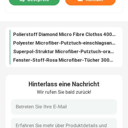
Blaues Microfiber-Reinigungs-Tücher Superpol-Struktur-Auto-Putztuch
Putztuch Superpol Microfiber super saugfähiger Stoff Softspun Microfiber
Fabrik Tour
Polierputztuch 180gsm Microfiber mit starker Reinigungskraft
Universal-grundlegender 3m Microfiber Stoff des Microfiber-Putztuch-
Polierstoff Diamond Micro Fibre Clothss 400gsm Microfiber
Qualitätskontrolle
Polyester Microfiber-Putztuch-einschlagsandwich-Stoff für Küche
Superpol-Struktur Microfiber-Putztuch-orange Küchen-Reiniger-Stoff
Kontakt
Fenster-Stoff-Rosa Microfiber-Tücher 300gsm Microfiber für Badezimmer-Reinigung
Grün scheuern Vati Microfiber-Tuch-Glasputztuch für Hochleistungsplätze
Referenzen
Purpurrote Farbe-Microfiber-Geschirrtuch-Waffel für Küchen-Reinigung
Hinterlass eine Nachricht
Stoff Microfiber Superpol Schmiere-färbte super weiches und saugfähig
Dickflüssige Spinnfaser
Wir rufen Sie bald zurück!
Schrubbenstoff-gelbes Rosa Microfiber für Universalreinigung
Microfiber, das Superpol-Stoff blau für Badezimmer-und Küchen-Reinigung scheuert
Recycelte Polyester-Stapelfaser
Erstklassiger Stoff Microfiber groß für Auto und Küchen-Reinigung
Erstklassiges Microfiber-Putztuch Super dick für das Haushalts-Fahrzeug-Säubern
Polypropylen-Stapelfaser