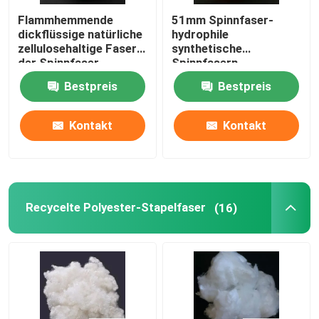
Flammhemmende
51mm Spinnfaser-
Polymilchsäure-Faser
dickflüssige natürliche
hydrophile
zellulosehaltige Fasern
synthetische
der Spinnfaser-
Spinnfasern
Längen-64mm
Faser mit niedrigem Schmelzpunkt
Bestpreis
Bestpreis
nicht gesponnenes Polypropylengewebe
Kontakt
Kontakt
Polypropylen-Homopolymerharz
Recycelte Polyester-Stapelfaser
(16)
Mikrofaser-Reinigungstuch
Nichtgewebtes Putztuch
Polymer-Kissen