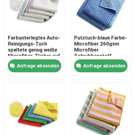
Fabrik Tour
Qualitätskontrolle
Farbunterlegtes Auto-
Putztuch-blaue Farbe-
Reinigungs-Tuch
Microfiber 260gsm
spaltete genug weiße
Microfiber
Kontakt
Microfiber-Tücher auf
Schrubbenstoff
Anfrage absenden
Anfrage absenden
Referenzen
Dickflüssige Spinnfaser
Recycelte Polyester-Stapelfaser
Polypropylen-Stapelfaser