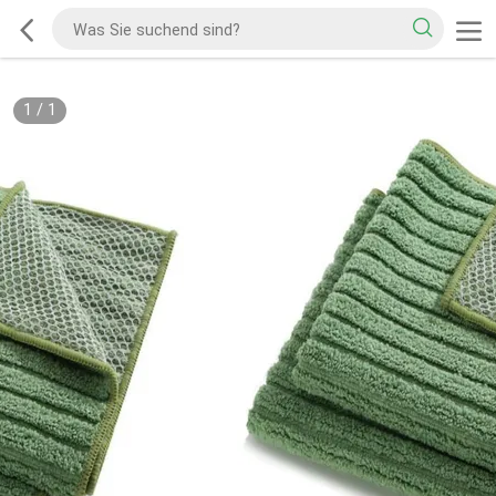
1
/
1