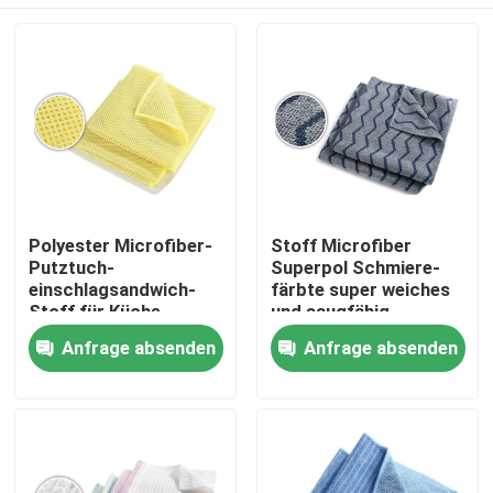
Polyester Microfiber-
Stoff Microfiber
Putztuch-
Superpol Schmiere-
einschlagsandwich-
färbte super weiches
Stoff für Küche
und saugfähig
Startseite
Anfrage absenden
Anfrage absenden
Produkte
Über uns