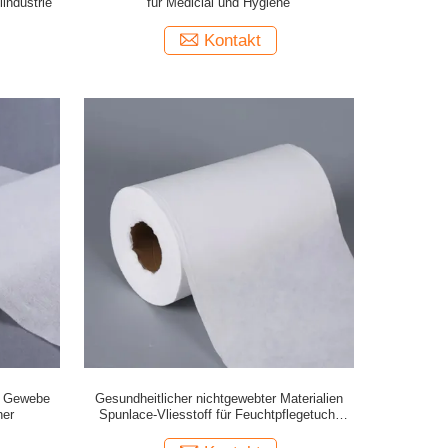
industrie
für Medicial und Hygiene
Kontakt
es Gewebe
Gesundheitlicher nichtgewebter Materialien
her
Spunlace-Vliesstoff für Feuchtpflegetuch-
Baby-Abwischen