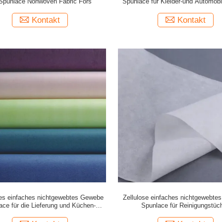
Spunlace Nonwoven Fabric Fors
Spunlace für Kleider-und Automobil
Kontakt
Kontakt
es einfaches nichtgewebtes Gewebe
Zellulose einfaches nichtgewebt
ace für die Lieferung und Küchen-
Spunlace für Reinigungstüc
Reinigung