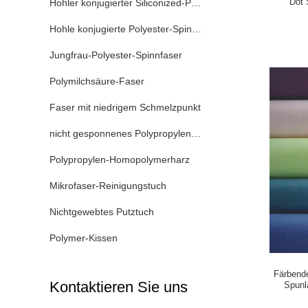
Dot 
Hohler konjugierter Siliconized-Polyester
Hohle konjugierte Polyester-Spinnfaser
Jungfrau-Polyester-Spinnfaser
Polymilchsäure-Faser
Faser mit niedrigem Schmelzpunkt
nicht gesponnenes Polypropylengewebe
Polypropylen-Homopolymerharz
Mikrofaser-Reinigungstuch
Nichtgewebtes Putztuch
Polymer-Kissen
Färbend
Kontaktieren Sie uns
Spunl