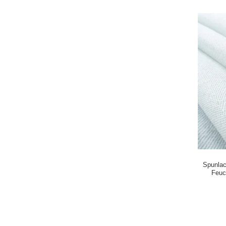
Spunlac
Feuc