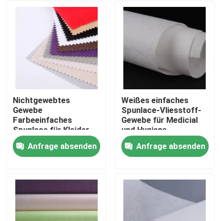
Nichtgewebtes
Weißes einfaches
Gewebe
Spunlace-Vliesstoff-
Farbeeinfaches
Gewebe für Medicial
Spunlace für Kleider-
und Hygiene
und
Anfrage absenden
Anfrage absenden
Automobilindustrie
Startseite
Produkte
Über uns