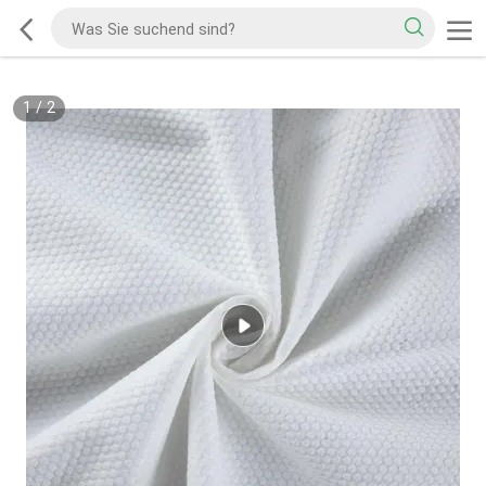
1
/
2