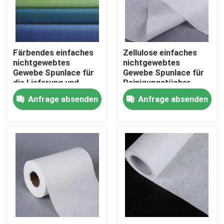
Fabrik Tour
Färbendes einfaches
Zellulose einfaches
Qualitätskontrolle
nichtgewebtes
nichtgewebtes
Gewebe Spunlace für
Gewebe Spunlace für
die Lieferung und
Reinigungstücher
Kontakt
Küchen-Reinigung
Anfrage absenden
Anfrage absenden
Referenzen
Dickflüssige Spinnfaser
Recycelte Polyester-Stapelfaser
Polypropylen-Stapelfaser