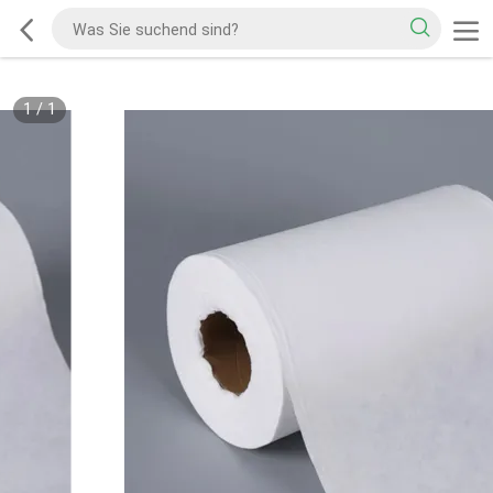
1
/
1