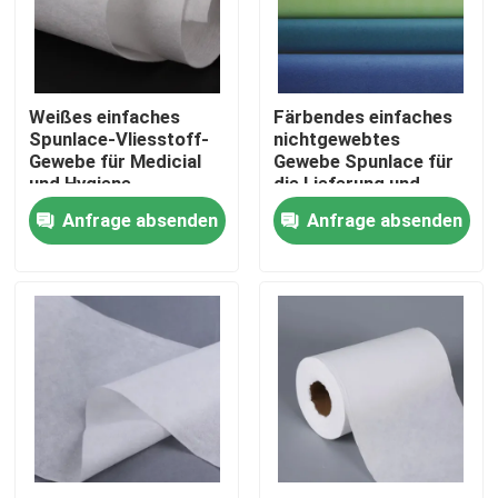
Fabrik Tour
Weißes einfaches
Färbendes einfaches
Qualitätskontrolle
Spunlace-Vliesstoff-
nichtgewebtes
Gewebe für Medicial
Gewebe Spunlace für
und Hygiene
die Lieferung und
Kontakt
Küchen-Reinigung
Anfrage absenden
Anfrage absenden
Referenzen
Dickflüssige Spinnfaser
Recycelte Polyester-Stapelfaser
Polypropylen-Stapelfaser