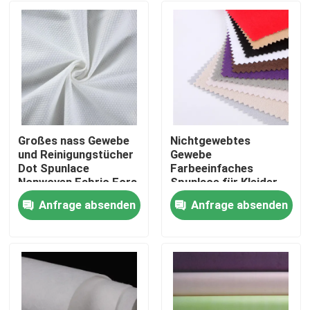
Großes nass Gewebe
Nichtgewebtes
und Reinigungstücher
Gewebe
Dot Spunlace
Farbeeinfaches
Nonwoven Fabric Fors
Spunlace für Kleider-
und
Anfrage absenden
Anfrage absenden
Automobilindustrie
Startseite
Produkte
Über uns