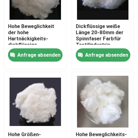
Fabrik Tour
Hohe Beweglichkeit
Dickflüssige weiße
der hohe
Länge 20-80mm der
Qualitätskontrolle
Hartnäckigkeits-
Spinnfaser Farbfür
dickflüssige
Textilindustrie
Spinnfaser-20-80mm
Anfrage absenden
Anfrage absenden
Kontakt
Referenzen
Dickflüssige Spinnfaser
Recycelte Polyester-Stapelfaser
Hohe Größen-
Hohe Beweglichkeits-
Polypropylen-Stapelfaser