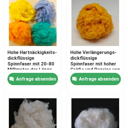
Hohe Hartnäckigkeits-
Hohe Verlängerungs-
dickflüssige
dickflüssige
Spinnfaser mit 20-80
Spinnfaser mit hoher
Millimeter der Länge
Größe und Reprise von
10-12%
Anfrage absenden
Anfrage absenden
Startseite
Produkte
Über uns