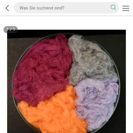
1
/
1