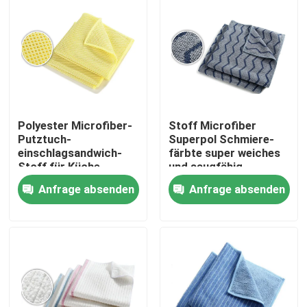
Polyester Microfiber-
Stoff Microfiber
Putztuch-
Superpol Schmiere-
einschlagsandwich-
färbte super weiches
Stoff für Küche
und saugfähig
Anfrage absenden
Anfrage absenden
Startseite
Produkte
Über uns