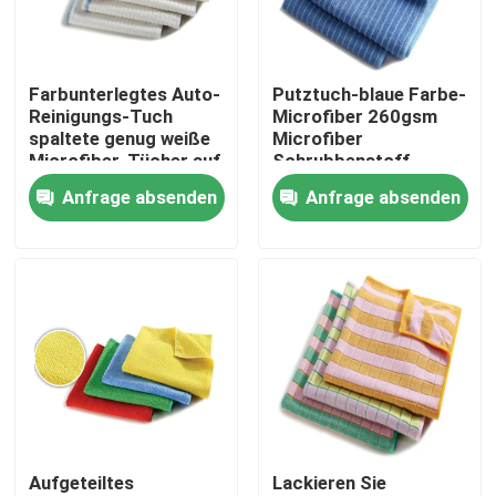
Fabrik Tour
Farbunterlegtes Auto-
Putztuch-blaue Farbe-
Reinigungs-Tuch
Microfiber 260gsm
Qualitätskontrolle
spaltete genug weiße
Microfiber
Microfiber-Tücher auf
Schrubbenstoff
Anfrage absenden
Anfrage absenden
Kontakt
Referenzen
Dickflüssige Spinnfaser
Recycelte Polyester-Stapelfaser
Aufgeteiltes
Lackieren Sie
Polypropylen-Stapelfaser