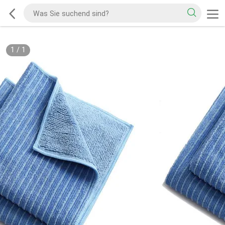
1
/
1