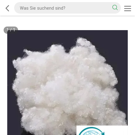
1
/
1