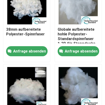
Fabrik Tour
Qualitätskontrolle
38mm aufbereitete
Globale aufbereitete
Polyester-Spinnfaser
hohle Polyester-
Standardspinnfaser
Kontakt
1.2D für Steppdecke
Anfrage absenden
Anfrage absenden
Referenzen
Dickflüssige Spinnfaser
Recycelte Polyester-Stapelfaser
Polypropylen-Stapelfaser