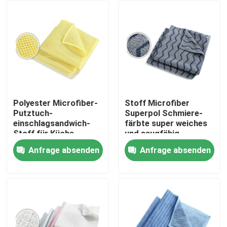
Polyester Microfiber-
Stoff Microfiber
Putztuch-
Superpol Schmiere-
einschlagsandwich-
färbte super weiches
Stoff für Küche
und saugfähig
Anfrage absenden
Anfrage absenden
Startseite
Produkte
Über uns