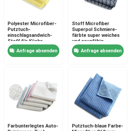
Polyester Microfiber-
Stoff Microfiber
Putztuch-
Superpol Schmiere-
einschlagsandwich-
färbte super weiches
Stoff für Küche
und saugfähig
Anfrage absenden
Anfrage absenden
Startseite
Produkte
Farbunterlegtes Auto-
Putztuch-blaue Farbe-
Über uns