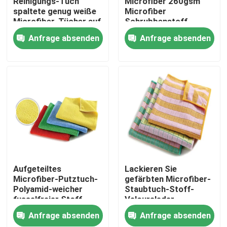
Reinigungs-Tuch
Microfiber 260gsm
spaltete genug weiße
Microfiber
Microfiber-Tücher auf
Schrubbenstoff
Fabrik Tour
Anfrage absenden
Anfrage absenden
Qualitätskontrolle
Kontakt
Referenzen
Dickflüssige Spinnfaser
Aufgeteiltes
Lackieren Sie
Microfiber-Putztuch-
gefärbten Microfiber-
Polyamid-weicher
Staubtuch-Stoff-
Recycelte Polyester-Stapelfaser
fusselfreier Stoff
Veloursleder
Microfiber-Stoff für
Anfrage absenden
Anfrage absenden
nass Reinigung
Polypropylen-Stapelfaser