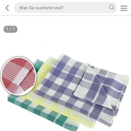
1
/
1