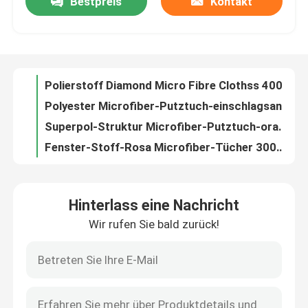
Bestpreis
Kontakt
Blaues Microfiber-Reinigungs-Tücher Superpol-Struktur-Auto-Putztuch
Putztuch Superpol Microfiber super saugfähiger Stoff Softspun Microfiber
Fabrik Tour
Polierputztuch 180gsm Microfiber mit starker Reinigungskraft
Universal-grundlegender 3m Microfiber Stoff des Microfiber-Putztuch-
Qualitätskontrolle
Polierstoff Diamond Micro Fibre Clothss 400gsm Microfiber
Polyester Microfiber-Putztuch-einschlagsandwich-Stoff für Küche
Kontakt
Superpol-Struktur Microfiber-Putztuch-orange Küchen-Reiniger-Stoff
Fenster-Stoff-Rosa Microfiber-Tücher 300gsm Microfiber für Badezimmer-Reinigung
Grün scheuern Vati Microfiber-Tuch-Glasputztuch für Hochleistungsplätze
Referenzen
Purpurrote Farbe-Microfiber-Geschirrtuch-Waffel für Küchen-Reinigung
Hinterlass eine Nachricht
Stoff Microfiber Superpol Schmiere-färbte super weiches und saugfähig
Dickflüssige Spinnfaser
Wir rufen Sie bald zurück!
Schrubbenstoff-gelbes Rosa Microfiber für Universalreinigung
Microfiber, das Superpol-Stoff blau für Badezimmer-und Küchen-Reinigung scheuert
Recycelte Polyester-Stapelfaser
Erstklassiger Stoff Microfiber groß für Auto und Küchen-Reinigung
Erstklassiges Microfiber-Putztuch Super dick für das Haushalts-Fahrzeug-Säubern
Polypropylen-Stapelfaser