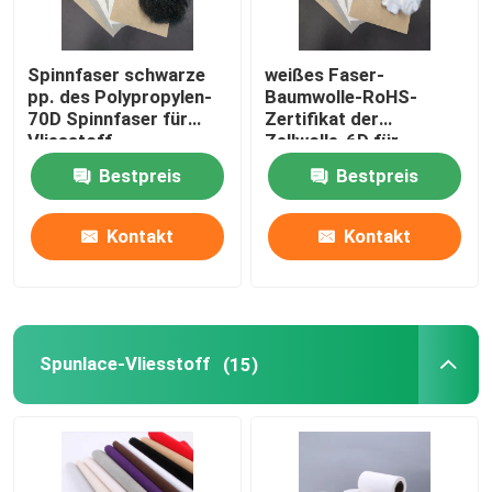
Spinnfaser schwarze
weißes Faser-
pp. des Polypropylen-
Baumwolle-RoHS-
70D Spinnfaser für
Zertifikat der
Vliesstoff
Zellwolle-6D für
Teppich
Bestpreis
Bestpreis
Kontakt
Kontakt
Spunlace-Vliesstoff
(15)