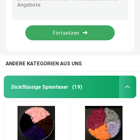
Kunden-Logo Microfiber Terry Towel Universals-Putztuch für Badezimmer
Extrem dauerhaftes Glasgewebe des Microfiber-Putztuch-GRS Microfiber
Spunlace-Vliesstoff
Gelber Stoff Microfiber Terry Cloth Magic Window Cleaning für Fahrzeuge
Langlebiger freier Microfiber Veloursleder-Stoff Microfiber-Putztuch Sreak
Akustik aus Polyesterfaser
Globale aufbereitete synthetische Spinnfaser-verfügbare Farb-Polyester-Platte
Farbige Polyesterfaser
ANDERE KATEGORIEN AUS UNS
Flammhemmender Polyester
Dickflüssige Spinnfaser
(19)
Hohler konjugierter Siliconized-Polyester
Hohle konjugierte Polyester-Spinnfaser
Jungfrau-Polyester-Spinnfaser