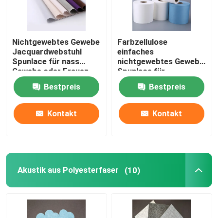
Nichtgewebtes Gewebe
Farbzellulose
Jacquardwebstuhl
einfaches
Spunlace für nass
nichtgewebtes Gewebe
Gewebe oder Frauen
Spunlace für
interessieren sich
chirurgische Artikel
Bestpreis
Bestpreis
Abwischen
Kontakt
Kontakt
Akustik aus Polyesterfaser
(10)