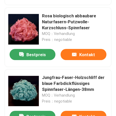
Rosa biologisch abbaubare
Naturfasern-Putzwolle-
Kurzschluss-Spinnfaser
MOQ：Verhandlung
Preis：negotiable
Bestpreis
Kontakt
Jungfrau-Faser-Holzschliff der
Startseite
blaue Farbdickflüssiges
Spinnfaser-Längen-38mm
MOQ：Verhandlung
Produkte
Preis：negotiable
Über uns