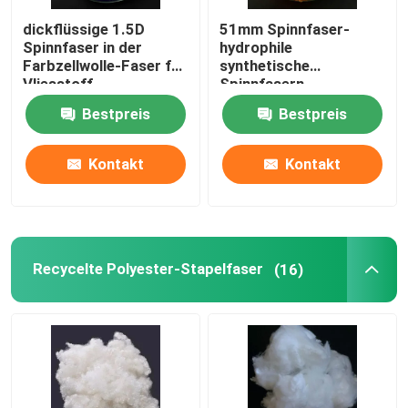
dickflüssige 1.5D
51mm Spinnfaser-
Polymilchsäure-Faser
Spinnfaser in der
hydrophile
Farbzellwolle-Faser für
synthetische
Vliesstoff
Spinnfasern
Faser mit niedrigem Schmelzpunkt
Bestpreis
Bestpreis
nicht gesponnenes Polypropylengewebe
Kontakt
Kontakt
Polypropylen-Homopolymerharz
Recycelte Polyester-Stapelfaser
(16)
Mikrofaser-Reinigungstuch
Nichtgewebtes Putztuch
Polymer-Kissen