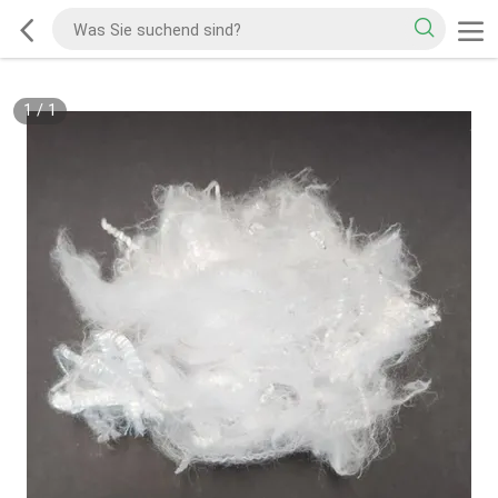
1
/
1