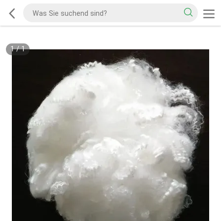
1
/
1