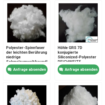
Polyester-Spinnfaser
Höhle GRS 7D
der leichten Berührung
konjugierte
niedrige
Siliconized-Polyester
Schmelzumweltfreundlich
REICHWEITE
für Spielzeug
Anfrage absenden
Anfrage absenden
Startseite
Produkte
Über uns