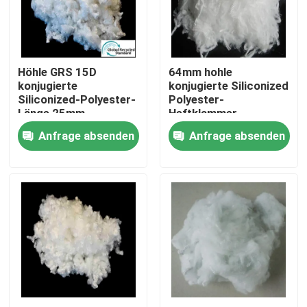
Fabrik Tour
Höhle GRS 15D
64mm hohle
Qualitätskontrolle
konjugierte
konjugierte Siliconized
Siliconized-Polyester-
Polyester-
Länge 25mm
Heftklammer-
Kontakt
Jungfrau
Anfrage absenden
Anfrage absenden
Referenzen
Dickflüssige Spinnfaser
Recycelte Polyester-Stapelfaser
Polypropylen-Stapelfaser