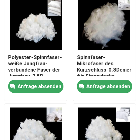
Polyester-Spinnfaser-
Spinnfaser-
weiße Jungfrau-
Mikrofaser des
verbundene Faser der
Kurzschluss-0.8Denier
Jungfrau-2.5D
für Steppdecke
Anfrage absenden
Anfrage absenden
Startseite
Produkte
Über uns