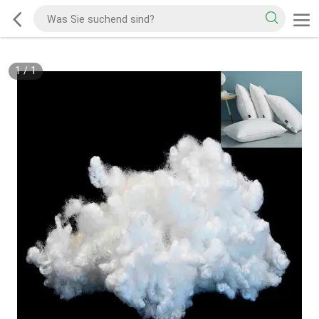
1
/
1