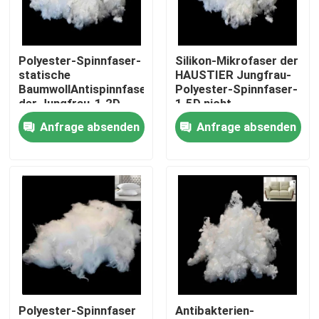
Fabrik Tour
Polyester-Spinnfaser-
Silikon-Mikrofaser der
statische
HAUSTIER Jungfrau-
Qualitätskontrolle
BaumwollAntispinnfaser
Polyester-Spinnfaser-
der Jungfrau-1.2D
1.5D nicht
Anfrage absenden
Anfrage absenden
Kontakt
Referenzen
Dickflüssige Spinnfaser
Recycelte Polyester-Stapelfaser
Polyester-Spinnfaser
Antibakterien-
Polypropylen-Stapelfaser