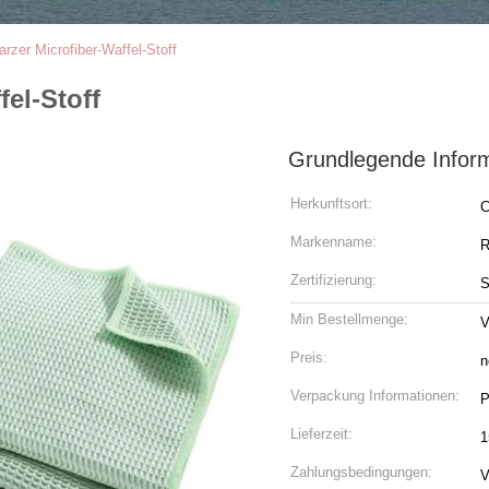
rzer Microfiber-Waffel-Stoff
el-Stoff
Grundlegende Infor
Herkunftsort:
C
Markenname:
R
Zertifizierung:
Min Bestellmenge:
V
Preis:
n
Verpackung Informationen:
P
Lieferzeit:
1
Zahlungsbedingungen:
V