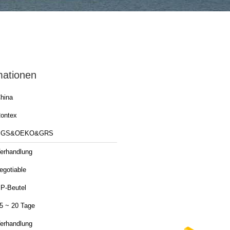
mationen
hina
ontex
SGS&OEKO&GRS
erhandlung
egotiable
P-Beutel
5 ~ 20 Tage
erhandlung