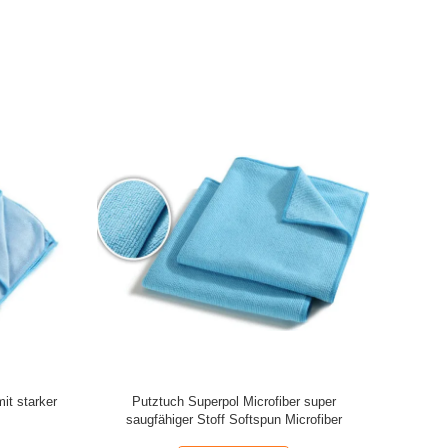
it starker
Putztuch Superpol Microfiber super
Mini Wa
saugfähiger Stoff Softspun Microfiber