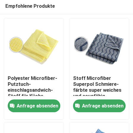
Empfohlene Produkte
Polyester Microfiber-
Stoff Microfiber
Putztuch-
Superpol Schmiere-
einschlagsandwich-
färbte super weiches
Startseite
Stoff für Küche
und saugfähig
Anfrage absenden
Anfrage absenden
Produkte
Über uns