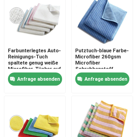
Fabrik Tour
Qualitätskontrolle
Farbunterlegtes Auto-
Putztuch-blaue Farbe-
Kontakt
Reinigungs-Tuch
Microfiber 260gsm
spaltete genug weiße
Microfiber
Microfiber-Tücher auf
Schrubbenstoff
Referenzen
Anfrage absenden
Anfrage absenden
Dickflüssige Spinnfaser
Recycelte Polyester-Stapelfaser
Polypropylen-Stapelfaser