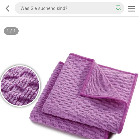
1
/
1