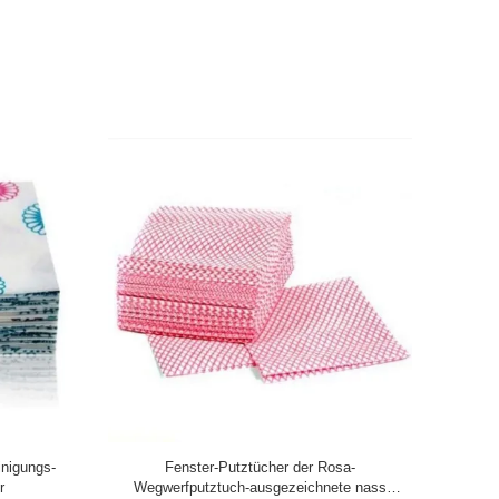
inigungs-
Fenster-Putztücher der Rosa-
nicht 
r
Wegwerfputztuch-ausgezeichnete nass