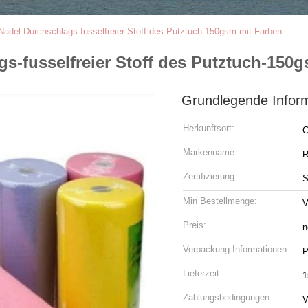
Nadel-Durchschlags-fusselfreier Stoff des Putztuch-150gsm mit Farben
s-fusselfreier Stoff des Putztuch-150
Grundlegende Infor
Herkunftsort:
C
Markenname:
R
Zertifizierung:
Min Bestellmenge:
V
Preis:
n
Verpackung Informationen:
P
Lieferzeit:
1
Zahlungsbedingungen:
V