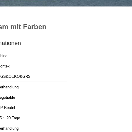
gsm mit Farben
mationen
hina
ontex
SGS&OEKO&GRS
erhandlung
egotiable
P-Beutel
5 ~ 20 Tage
erhandlung