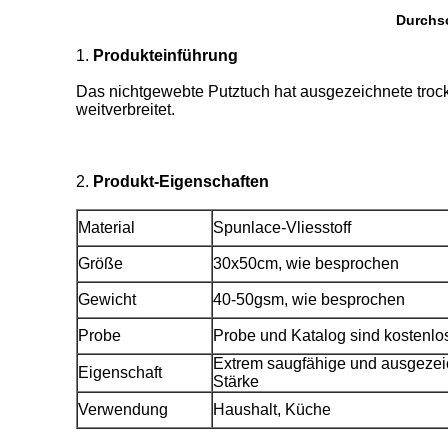
Durchsc
1.
Produkteinführung
Das nichtgewebte Putztuch hat ausgezeichnete troc
weitverbreitet.
2.
Produkt-Eigenschaften
Material
Spunlace-Vliesstoff
Größe
30x50cm, wie besprochen
Gewicht
40-50gsm, wie besprochen
Probe
Probe und Katalog sind kostenlo
Extrem saugfähige und ausgezei
Eigenschaft
Stärke
Verwendung
Haushalt, Küche