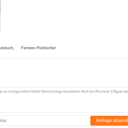
utztuch
,
Fenster-Putztücher
Anfrage absen