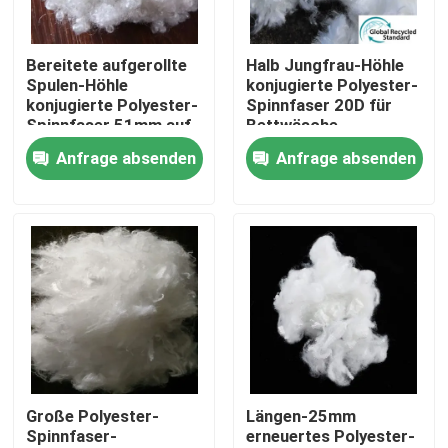
Fabrik Tour
Bereitete aufgerollte
Halb Jungfrau-Höhle
Spulen-Höhle
konjugierte Polyester-
konjugierte Polyester-
Spinnfaser 20D für
Qualitätskontrolle
Spinnfaser 51mm auf
Bettwäsche
Anfrage absenden
Anfrage absenden
Kontakt
Referenzen
Dickflüssige Spinnfaser
Recycelte Polyester-Stapelfaser
Große Polyester-
Längen-25mm
Spinnfaser-
erneuertes Polyester-
Polypropylen-Stapelfaser