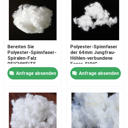
Bereiten Sie
Polyester-Spinnfaser
Polyester-Spinnfaser-
der 64mm Jungfrau-
Spiralen-Falz
Höhlen-verbundene
REICHWEITE
Faser-SVHC
Zertifikat auf
Anfrage absenden
Anfrage absenden
Startseite
Produkte
Über uns