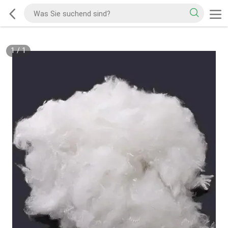
1
/
1