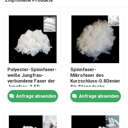
Polyester-Spinnfaser-
Spinnfaser-
weiße Jungfrau-
Mikrofaser des
verbundene Faser der
Kurzschluss-0.8Denier
Jungfrau-2.5D
für Steppdecke
Startseite
Anfrage absenden
Anfrage absenden
Produkte
Über uns