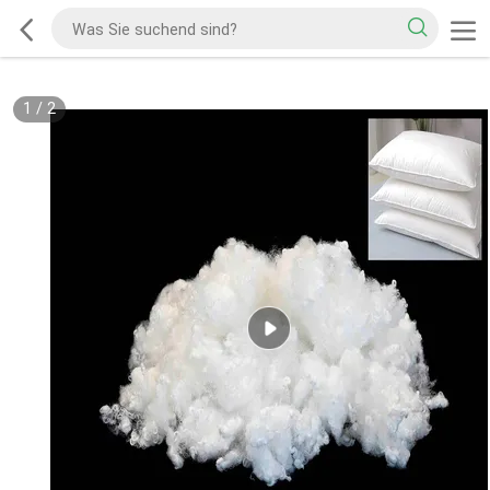
1
/
2