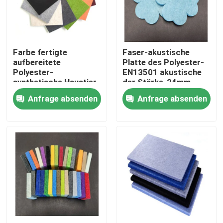
Fabrik Tour
Farbe fertigte
Faser-akustische
Qualitätskontrolle
aufbereitete
Platte des Polyester-
Polyester-
EN13501 akustische
synthetische Haustier-
der Stärke-24mm
Kontakt
Spinnfaser besonders
Anfrage absenden
Anfrage absenden
an
Referenzen
Dickflüssige Spinnfaser
Recycelte Polyester-Stapelfaser
Polypropylen-Stapelfaser