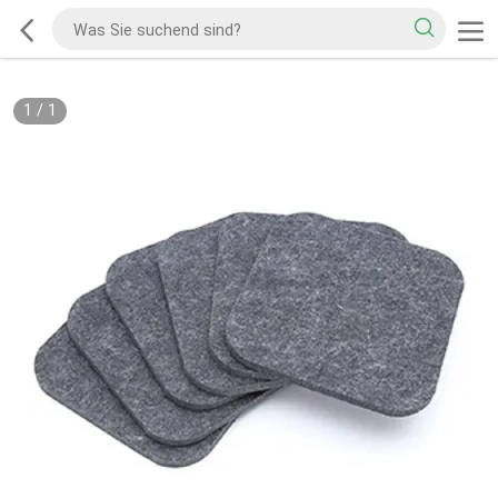
1
/
1