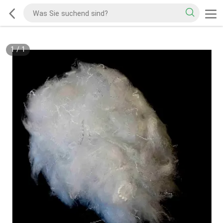
1
/
1