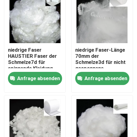
niedrige Faser
niedrige Faser-Länge
HAUSTIER Faser der
70mm der
Schmelze7d für
Schmelze3d für nicht
spinnende Kleidung
gesponnene
Bettwäsche
Anfrage absenden
Anfrage absenden
Startseite
Produkte
Über uns