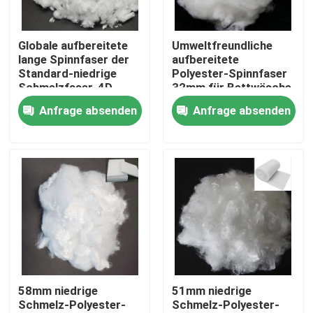
Fabrik Tour
Globale aufbereitete
Umweltfreundliche
lange Spinnfaser der
aufbereitete
Standard-niedrige
Polyester-Spinnfaser
Qualitätskontrolle
Schmelzfaser-4D
32mm für Bettwäsche
Anfrage absenden
Anfrage absenden
Kontakt
Referenzen
Dickflüssige Spinnfaser
Recycelte Polyester-Stapelfaser
58mm niedrige
51mm niedrige
Schmelz-Polyester-
Schmelz-Polyester-
Polypropylen-Stapelfaser