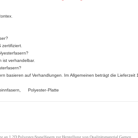
Rontex.
aser?
rtifiziert.
olyesterfasern?
 ist verhandelbar.
esterfasern?
asern basieren auf Verhandlungen. Im Allgemeinen beträgt die Lieferzeit
pinnfasern
,
Polyester-Platte