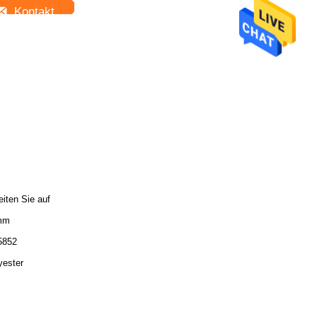
Kontakt
eiten Sie auf
mm
5852
yester