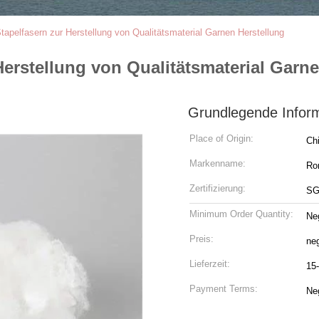
tapelfasern zur Herstellung von Qualitätsmaterial Garnen Herstellung
Herstellung von Qualitätsmaterial Garn
Grundlegende Infor
Place of Origin:
Ch
Markenname:
Ro
Zertifizierung:
S
Minimum Order Quantity:
Neg
Preis:
neg
Lieferzeit:
15
Payment Terms:
Neg