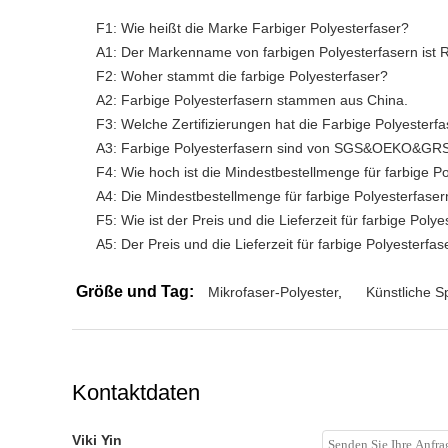
F1: Wie heißt die Marke Farbiger Polyesterfaser?
A1: Der Markenname von farbigen Polyesterfasern ist 
F2: Woher stammt die farbige Polyesterfaser?
A2: Farbige Polyesterfasern stammen aus China.
F3: Welche Zertifizierungen hat die Farbige Polyesterf
A3: Farbige Polyesterfasern sind von SGS&OEKO&GRS ze
F4: Wie hoch ist die Mindestbestellmenge für farbige P
A4: Die Mindestbestellmenge für farbige Polyesterfasern
F5: Wie ist der Preis und die Lieferzeit für farbige Poly
A5: Der Preis und die Lieferzeit für farbige Polyesterf
Größe und Tag:
Mikrofaser-Polyester
,
Künstliche S
Kontaktdaten
Viki Yin