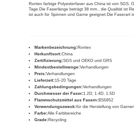
Rontex farbige Polyesterfaser aus China ist von SGS, O
Tage.Die Faserlänge beträgt 38 mm., die Qualität ist R
ist auch für Spinnen und Garne geeignet.Die Faserart is
Markenbezeichnung:
Rontex
Herkunftsort:
China
Zertifizierung:
SGS und OEKO und GRS
Mindestbestellmenge:
Verhandlungen
Preis:
Verhandlungen
Lieferzeit:
15-20 Tage
Zahlungsbedingungen:
Verhandlungen
Durchmesser der Faser:
1.2D, 1.4D, 1.5D
Flammschutzmittel aus Fasern:
BS5852
Verwendungszweck:
für die Herstellung von Garne
Farbe:
Alle Farbbereiche
Grade:
Recycling