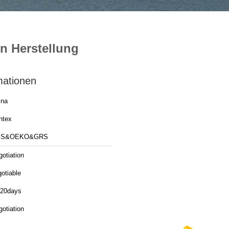
en Herstellung
mationen
ina
ntex
GS&OEKO&GRS
otiation
otiable
-20days
otiation