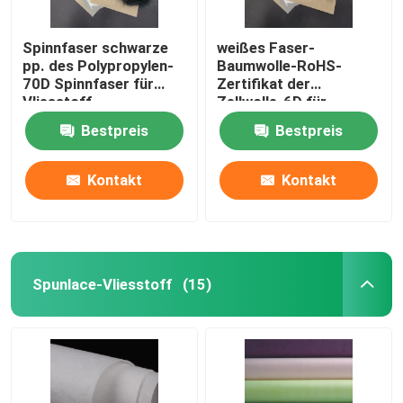
Spinnfaser schwarze
weißes Faser-
pp. des Polypropylen-
Baumwolle-RoHS-
70D Spinnfaser für
Zertifikat der
Vliesstoff
Zellwolle-6D für
Teppich
Bestpreis
Bestpreis
Kontakt
Kontakt
Spunlace-Vliesstoff
(15)