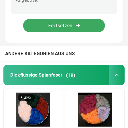
Polymilchsäure-Faser
Faser mit niedrigem Schmelzpunkt
nicht gesponnenes Polypropylengewebe
ANDERE KATEGORIEN AUS UNS
Polypropylen-Homopolymerharz
Dickflüssige Spinnfaser
(19)
Mikrofaser-Reinigungstuch
Nichtgewebtes Putztuch
Polymer-Kissen