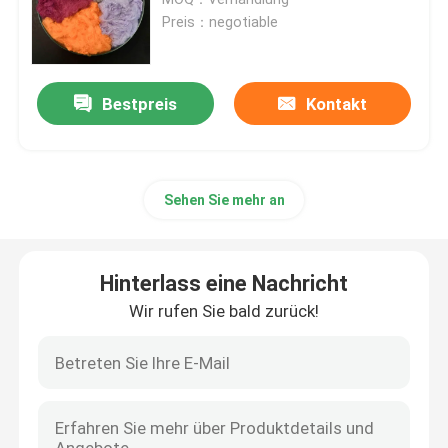
Preis：negotiable
Spunlace-Vliesstoff
Bestpreis
Kontakt
Akustik aus Polyesterfaser
Farbige Polyesterfaser
Sehen Sie mehr an
Flammhemmender Polyester
Hinterlass eine Nachricht
Hohler konjugierter Siliconized-Polyester
Wir rufen Sie bald zurück!
Hohle konjugierte Polyester-Spinnfaser
Jungfrau-Polyester-Spinnfaser