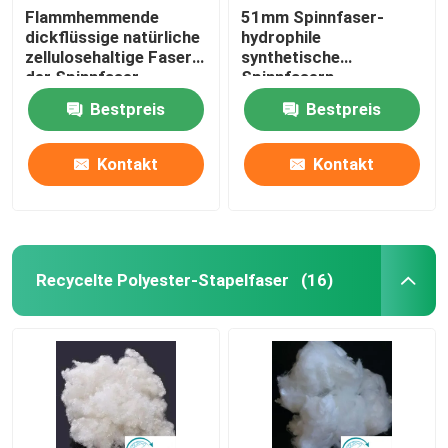
Flammhemmende
51mm Spinnfaser-
dickflüssige natürliche
hydrophile
zellulosehaltige Fasern
synthetische
der Spinnfaser-
Spinnfasern
Längen-64mm
Bestpreis
Bestpreis
Kontakt
Kontakt
Recycelte Polyester-Stapelfaser
(16)