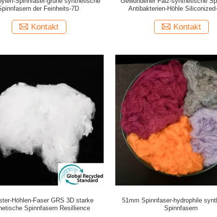
pylen-Spinnfaser-grüne synthetische
Gewundener Falz-synthetische Spi
Spinnfasern der Feinheits-7D
Antibakterien-Höhle Siliconized
Kontakt
Kontakt
ster-Höhlen-Faser GRS 3D starke
51mm Spinnfaser-hydrophile synt
hetische Spinnfasern Resillience
Spinnfasern