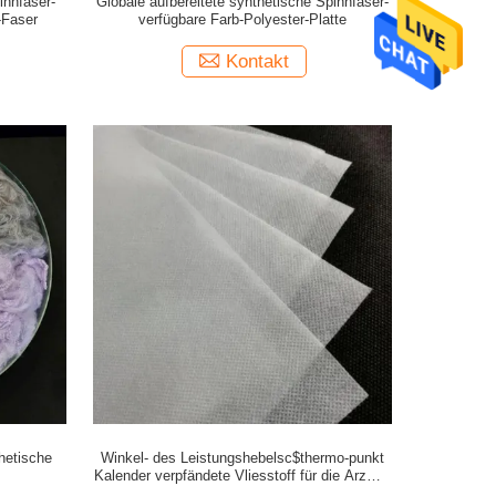
nnfaser-
Globale aufbereitete synthetische Spinnfaser-
-Faser
verfügbare Farb-Polyester-Platte
Kontakt
hetische
Winkel- des Leistungshebelsc$thermo-punkt
Kalender verpfändete Vliesstoff für die Arznei-
und Hygiene-Mittel