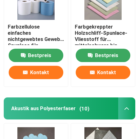
Farbzellulose
Farbgekreppter
einfaches
Holzschliff-Spunlace-
nichtgewebtes Gewebe
Vliesstoff für
Spunlace für
mittelschwere bis
chirurgische Artikel
schwere Öle
Bestpreis
Bestpreis
Kontakt
Kontakt
Akustik aus Polyesterfaser
(10)