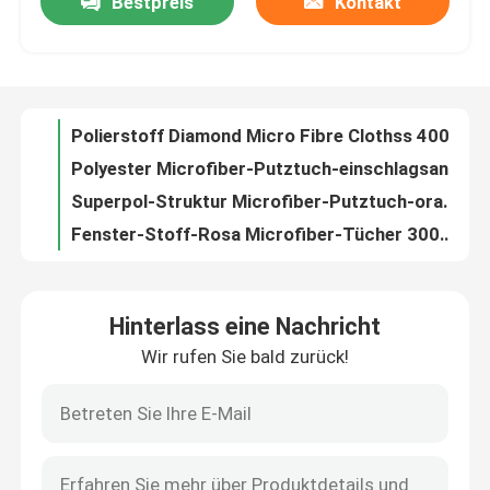
Bestpreis
Kontakt
Blaues Microfiber-Reinigungs-Tücher Superpol-Struktur-Auto-Putztuch
Putztuch Superpol Microfiber super saugfähiger Stoff Softspun Microfiber
Fabrik Tour
Polierputztuch 180gsm Microfiber mit starker Reinigungskraft
Universal-grundlegender 3m Microfiber Stoff des Microfiber-Putztuch-
Qualitätskontrolle
Polierstoff Diamond Micro Fibre Clothss 400gsm Microfiber
Polyester Microfiber-Putztuch-einschlagsandwich-Stoff für Küche
Kontakt
Superpol-Struktur Microfiber-Putztuch-orange Küchen-Reiniger-Stoff
Fenster-Stoff-Rosa Microfiber-Tücher 300gsm Microfiber für Badezimmer-Reinigung
Grün scheuern Vati Microfiber-Tuch-Glasputztuch für Hochleistungsplätze
Referenzen
Purpurrote Farbe-Microfiber-Geschirrtuch-Waffel für Küchen-Reinigung
Hinterlass eine Nachricht
Stoff Microfiber Superpol Schmiere-färbte super weiches und saugfähig
Dickflüssige Spinnfaser
Wir rufen Sie bald zurück!
Schrubbenstoff-gelbes Rosa Microfiber für Universalreinigung
Microfiber, das Superpol-Stoff blau für Badezimmer-und Küchen-Reinigung scheuert
Recycelte Polyester-Stapelfaser
Erstklassiger Stoff Microfiber groß für Auto und Küchen-Reinigung
Erstklassiges Microfiber-Putztuch Super dick für das Haushalts-Fahrzeug-Säubern
Polypropylen-Stapelfaser