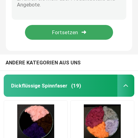
Kunden-Logo Microfiber Terry Towel Universals-Putztuch für Badezimmer
Extrem dauerhaftes Glasgewebe des Microfiber-Putztuch-GRS Microfiber
Spunlace-Vliesstoff
Gelber Stoff Microfiber Terry Cloth Magic Window Cleaning für Fahrzeuge
Langlebiger freier Microfiber Veloursleder-Stoff Microfiber-Putztuch Sreak
Akustik aus Polyesterfaser
Globale aufbereitete synthetische Spinnfaser-verfügbare Farb-Polyester-Platte
Farbige Polyesterfaser
ANDERE KATEGORIEN AUS UNS
Flammhemmender Polyester
Dickflüssige Spinnfaser
(19)
Hohler konjugierter Siliconized-Polyester
Hohle konjugierte Polyester-Spinnfaser
Jungfrau-Polyester-Spinnfaser