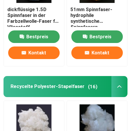
dickflüssige 1.5D
51mm Spinnfaser-
Polymilchsäure-Faser
Spinnfaser in der
hydrophile
Farbzellwolle-Faser für
synthetische
Vliesstoff
Spinnfasern
Faser mit niedrigem Schmelzpunkt
Bestpreis
Bestpreis
nicht gesponnenes Polypropylengewebe
Kontakt
Kontakt
Polypropylen-Homopolymerharz
Recycelte Polyester-Stapelfaser
(16)
Mikrofaser-Reinigungstuch
Nichtgewebtes Putztuch
Polymer-Kissen