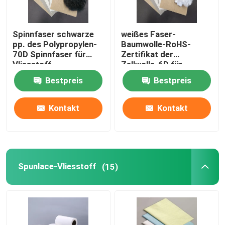
Spinnfaser schwarze
weißes Faser-
pp. des Polypropylen-
Baumwolle-RoHS-
70D Spinnfaser für
Zertifikat der
Vliesstoff
Zellwolle-6D für
Teppich
Bestpreis
Bestpreis
Kontakt
Kontakt
Spunlace-Vliesstoff
(15)