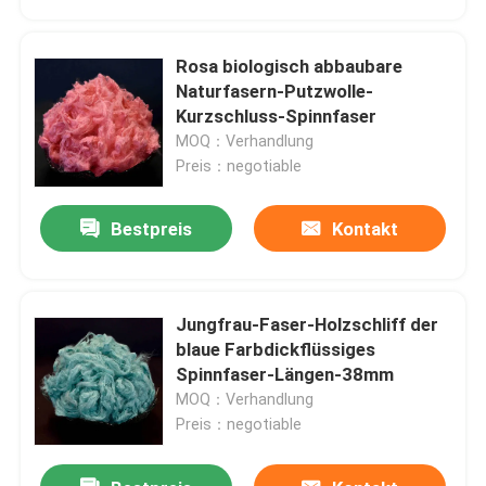
Rosa biologisch abbaubare
Naturfasern-Putzwolle-
Kurzschluss-Spinnfaser
MOQ：Verhandlung
Preis：negotiable
Bestpreis
Kontakt
Jungfrau-Faser-Holzschliff der
Startseite
blaue Farbdickflüssiges
Spinnfaser-Längen-38mm
MOQ：Verhandlung
Produkte
Preis：negotiable
Über uns