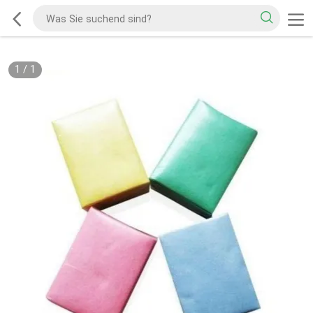
1
/
1