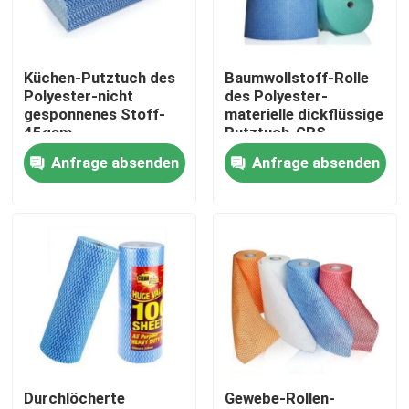
Fabrik Tour
Küchen-Putztuch des
Baumwollstoff-Rolle
Polyester-nicht
des Polyester-
Qualitätskontrolle
gesponnenes Stoff-
materielle dickflüssige
45gsm
Putztuch-GRS
Anfrage absenden
Anfrage absenden
Kontakt
Referenzen
Dickflüssige Spinnfaser
Recycelte Polyester-Stapelfaser
Durchlöcherte
Gewebe-Rollen-
Polypropylen-Stapelfaser