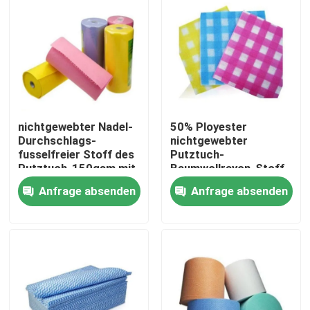
nichtgewebter Nadel-
50% Ployester
Durchschlags-
nichtgewebter
fusselfreier Stoff des
Putztuch-
Putztuch-150gsm mit
Baumwollrayon-Stoff
Farben
für Küchen-Reinigung
Anfrage absenden
Anfrage absenden
Startseite
Produkte
Über uns