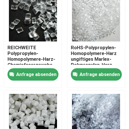
Fabrik Tour
Qualitätskontrolle
REICHWEITE
RoHS-Polypropylen-
Kontakt
Polypropylen-
Homopolymere-Harz
Homopolymere-Harz-
ungiftiges Marlex-
Chemiefasergewebe
Polypropylen-Harz
bereitete
Referenzen
Anfrage absenden
Anfrage absenden
Polypropylen-Harz auf
Dickflüssige Spinnfaser
Recycelte Polyester-Stapelfaser
Polypropylen-Stapelfaser