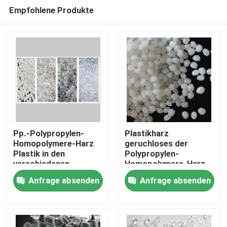
Empfohlene Produkte
Pp.-Polypropylen-
Plastikharz
Homopolymere-Harz
geruchloses der
Plastik in den
Polypropylen-
Startseite
verschiedenen
Homopolymere-Harz-
Schmelzindizes
weißes Farbepp.
Anfrage absenden
Anfrage absenden
Produkte
Über uns