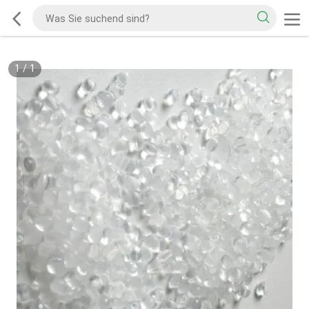
1
/
1