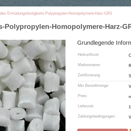
k des Ermüdungsfestigkeits-Polypropylen-Homopolymere-Harz-GRS
its-Polypropylen-Homopolymere-Harz-G
Grundlegende Infor
Herkunftsort:
C
Markenname:
R
Zertifizierung:
Min Bestellmenge:
V
Preis:
n
Lieferzeit:
1
Zahlungsbedingungen:
V