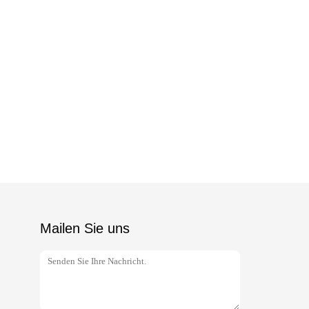
Pp.-Polypr
in den 
Mailen Sie uns