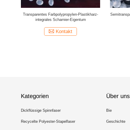
re-Harz
Transparentes Farbpolypropylen-Plastikharz-
Semitransp
n-Harz
integrales Scharnier-Eigentum
Kontakt
Kategorien
Über uns
Dickflüssige Spinnfaser
Bie
Recycelte Polyester-Stapelfaser
Geschichte