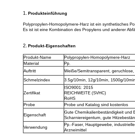
1.
Produkteinführung
Polypropylen-Homopolymere-Harz ist ein synthetisches Pol
Es ist ist eine Kombination des Propylens und anderer Abfäl
2.
Produkt-Eigenschaften
Produkt-Name
Polypropylen-Homopolymere-Harz
Material
Pp.
Auftritt
Weiße/Semitransparent, geruchlose, 
Schmelzindex
3.5g/10min, 12g/10min, 1500g/10mi
ISO9001: 2015
Zertifikat
REICHWEITE (SVHC)
RoHS
Probe
Probe und Katalog sind kostenlos
Gute Chemikalienbeständigkeit und E
Eigenschaft
Scharniereigentum, gute Hitzebestän
Pp.-Faser, Hauptgewebe, industrielle
Verwendung
Arzneimittel