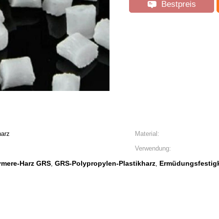
Bestpreis
harz
Material:
Verwendung:
ymere-Harz GRS
GRS-Polypropylen-Plastikharz
Ermüdungsfestigk
,
,