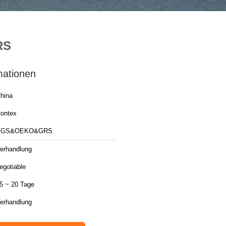
RS
mationen
hina
ontex
SGS&OEKO&GRS
erhandlung
egotiable
5 ~ 20 Tage
erhandlung