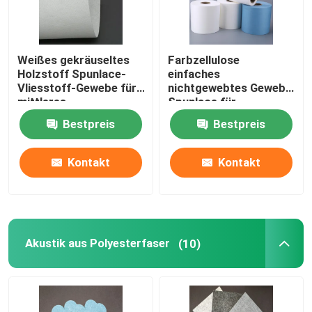
Weißes gekräuseltes
Farbzellulose
Holzstoff Spunlace-
einfaches
Vliesstoff-Gewebe für
nichtgewebtes Gewebe
mittleres
Spunlace für
Hochleistungsöl
chirurgische Artikel
Bestpreis
Bestpreis
Kontakt
Kontakt
Akustik aus Polyesterfaser
(10)