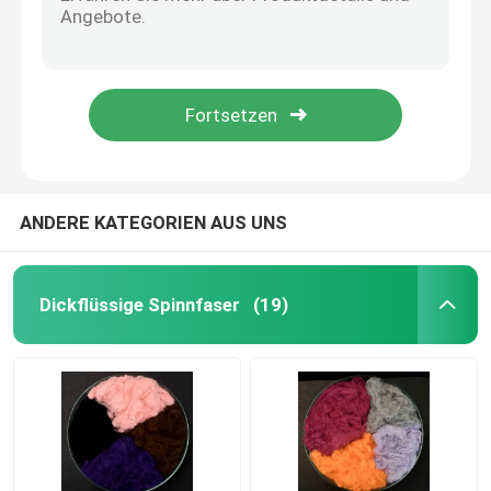
Kunden-Logo Microfiber Terry Towel Universals-Putztuch für Badezimmer
Extrem dauerhaftes Glasgewebe des Microfiber-Putztuch-GRS Microfiber
Spunlace-Vliesstoff
Gelber Stoff Microfiber Terry Cloth Magic Window Cleaning für Fahrzeuge
Langlebiger freier Microfiber Veloursleder-Stoff Microfiber-Putztuch Sreak
Akustik aus Polyesterfaser
Globale aufbereitete synthetische Spinnfaser-verfügbare Farb-Polyester-Platte
Farbige Polyesterfaser
ANDERE KATEGORIEN AUS UNS
Flammhemmender Polyester
Dickflüssige Spinnfaser
(19)
Hohler konjugierter Siliconized-Polyester
Hohle konjugierte Polyester-Spinnfaser
Jungfrau-Polyester-Spinnfaser