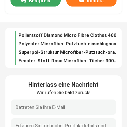
Bestpreis
Kontakt
Blaues Microfiber-Reinigungs-Tücher Superpol-Struktur-Auto-Putztuch
Putztuch Superpol Microfiber super saugfähiger Stoff Softspun Microfiber
Fabrik Tour
Polierputztuch 180gsm Microfiber mit starker Reinigungskraft
Universal-grundlegender 3m Microfiber Stoff des Microfiber-Putztuch-
Qualitätskontrolle
Polierstoff Diamond Micro Fibre Clothss 400gsm Microfiber
Polyester Microfiber-Putztuch-einschlagsandwich-Stoff für Küche
Kontakt
Superpol-Struktur Microfiber-Putztuch-orange Küchen-Reiniger-Stoff
Fenster-Stoff-Rosa Microfiber-Tücher 300gsm Microfiber für Badezimmer-Reinigung
Grün scheuern Vati Microfiber-Tuch-Glasputztuch für Hochleistungsplätze
Referenzen
Purpurrote Farbe-Microfiber-Geschirrtuch-Waffel für Küchen-Reinigung
Hinterlass eine Nachricht
Stoff Microfiber Superpol Schmiere-färbte super weiches und saugfähig
Dickflüssige Spinnfaser
Wir rufen Sie bald zurück!
Schrubbenstoff-gelbes Rosa Microfiber für Universalreinigung
Microfiber, das Superpol-Stoff blau für Badezimmer-und Küchen-Reinigung scheuert
Recycelte Polyester-Stapelfaser
Erstklassiger Stoff Microfiber groß für Auto und Küchen-Reinigung
Erstklassiges Microfiber-Putztuch Super dick für das Haushalts-Fahrzeug-Säubern
Polypropylen-Stapelfaser