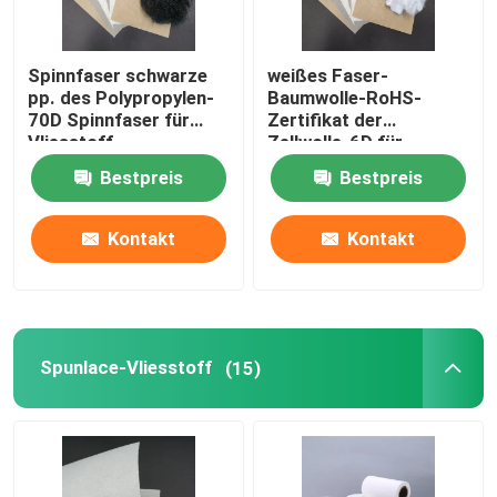
Spinnfaser schwarze
weißes Faser-
pp. des Polypropylen-
Baumwolle-RoHS-
70D Spinnfaser für
Zertifikat der
Vliesstoff
Zellwolle-6D für
Teppich
Bestpreis
Bestpreis
Kontakt
Kontakt
Spunlace-Vliesstoff
(15)