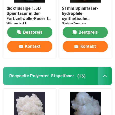
dickflüssige 1.5D
51mm Spinnfaser-
Polymilchsäure-Faser
Spinnfaser in der
hydrophile
Farbzellwolle-Faser für
synthetische
Vliesstoff
Spinnfasern
Faser mit niedrigem Schmelzpunkt
Bestpreis
Bestpreis
nicht gesponnenes Polypropylengewebe
Kontakt
Kontakt
Polypropylen-Homopolymerharz
Recycelte Polyester-Stapelfaser
(16)
Mikrofaser-Reinigungstuch
Nichtgewebtes Putztuch
Polymer-Kissen