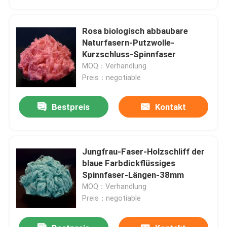
Rosa biologisch abbaubare
Naturfasern-Putzwolle-
Kurzschluss-Spinnfaser
MOQ：Verhandlung
Preis：negotiable
Bestpreis
Kontakt
Jungfrau-Faser-Holzschliff der
Startseite
blaue Farbdickflüssiges
Spinnfaser-Längen-38mm
MOQ：Verhandlung
Produkte
Preis：negotiable
Über uns